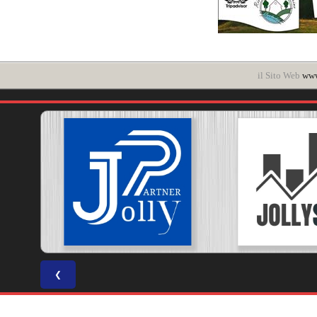
il Sito Web
www
❮