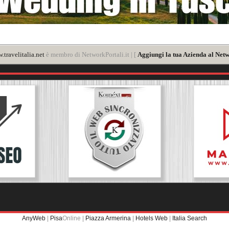
.travelitalia.net
è membro di NetworkPortali.it | [
Aggiungi la tua Azienda al Netw
AnyWeb
|
Pisa
Online |
Piazza Armerina
|
Hotels Web
|
Italia Search