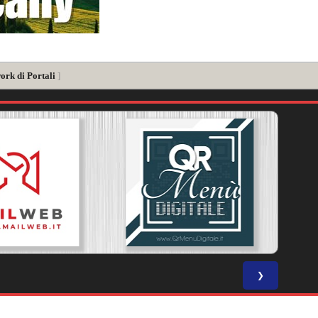
ork di Portali
]
❯