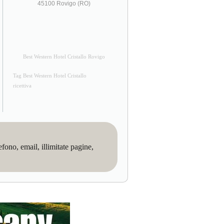
45100 Rovigo (RO)
Best Western Hotel Cristallo Rovigo
Tag Best Western Hotel Cristallo
ricettiva
no, email, illimitate pagine,