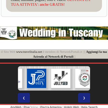
TUA ATTIVITA': anche GRATIS!
il Sito Web
www.travelitalia.net
è membro di NetworkPortali.it | [
Aggiungi la tua
Azienda al Network di Portali
]
❮
❯
AnyWeb
|
Pisa
Online |
Piazza Armerina
|
Hotels Web
|
Italia Search