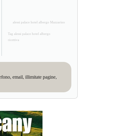
alessi palace hotel albergo Mazzarino
Tag alessi palace hotel albergo
ricettiva
no, email, illimitate pagine,