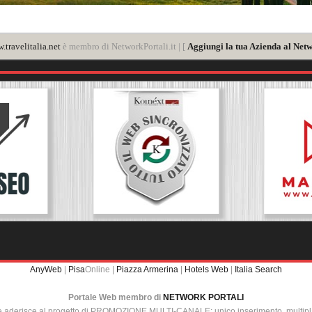
.travelitalia.net
è membro di NetworkPortali.it | [
Aggiungi la tua Azienda al Netw
AnyWeb
|
Pisa
Online |
Piazza Armerina
|
Hotels Web
|
Italia Search
Portale Web membro di
NETWORK PORTALI
e aderisce al progetto di PROMOZIONE MULTI-CANALE: unico inserimento, multip