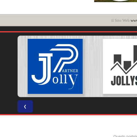
il Sito Web
www
❮
Questo portal