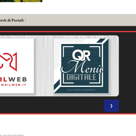
ork di Portali
]
❯
la promozione!