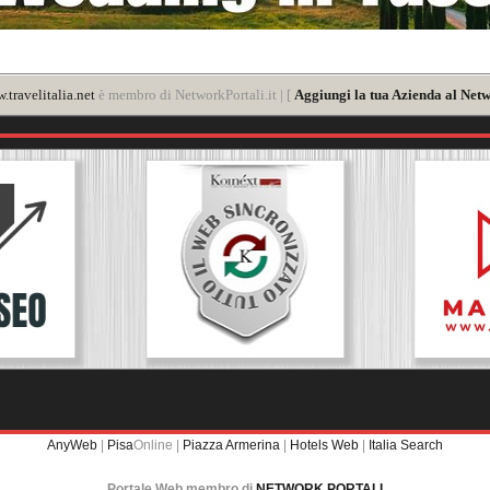
.travelitalia.net
è membro di NetworkPortali.it | [
Aggiungi la tua Azienda al Netw
AnyWeb
|
Pisa
Online |
Piazza Armerina
|
Hotels Web
|
Italia Search
Portale Web membro di
NETWORK PORTALI