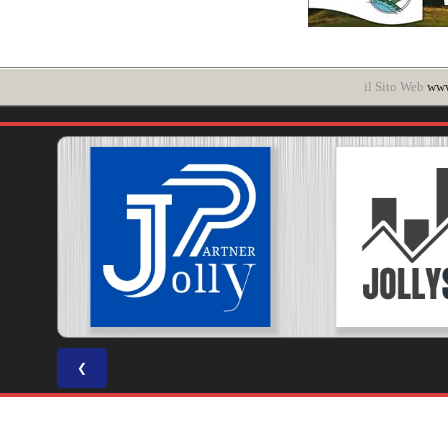
il Sito Web
www
❮