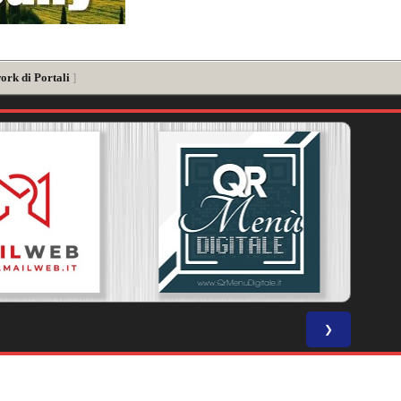
ork di Portali
]
❯