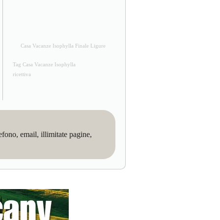
Casa Vacanze Isophylla Finale Ligure
Tag Casa Vacanze Isophylla
ricettiva
no, email, illimitate pagine,