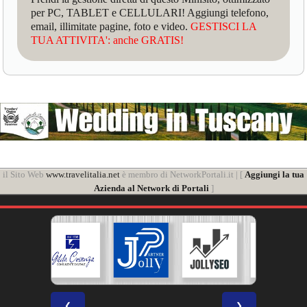
per PC, TABLET e CELLULARI! Aggiungi telefono,
email, illimitate pagine, foto e video.
GESTISCI LA
TUA ATTIVITA': anche GRATIS!
il Sito Web
www.travelitalia.net
è membro di NetworkPortali.it | [
Aggiungi la tua
Azienda al Network di Portali
]
❮
❯