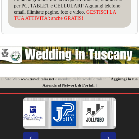
per PC, TABLET e CELLULARI! Aggiungi telefono,
email, illimitate pagine, foto e video.
GESTISCI LA
TUA ATTIVITA': anche GRATIS!
il Sito Web
www.travelitalia.net
è membro di NetworkPortali.it | [
Aggiungi la tua
Azienda al Network di Portali
]
❮
❯