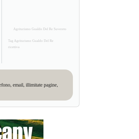
Agriturismo Gualdo Del Re Suvereto
Tag Agriturismo Gualdo Del Re
ricettiva
no, email, illimitate pagine,