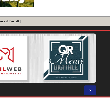
ork di Portali
]
❯