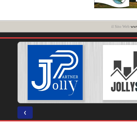
il Sito Web
www
❮