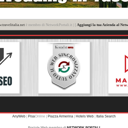
.travelitalia.net
è membro di NetworkPortali.it | [
Aggiungi la tua Azienda al Netw
AnyWeb
|
Pisa
Online |
Piazza Armerina
|
Hotels Web
|
Italia Search
Portale Web membro di
NETWORK PORTALI