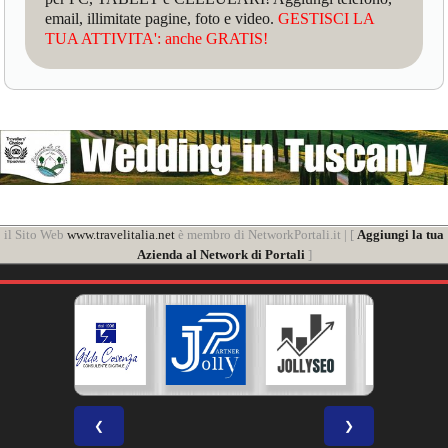
email, illimitate pagine, foto e video.
GESTISCI LA
TUA ATTIVITA': anche GRATIS!
il Sito Web
www.travelitalia.net
è membro di NetworkPortali.it | [
Aggiungi la tua
Azienda al Network di Portali
]
❮
❯