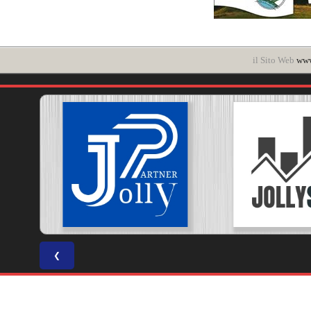
il Sito Web
www
❮