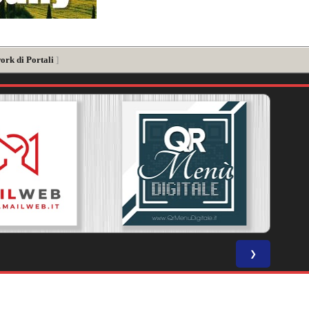
ork di Portali
]
❯