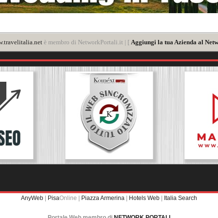
.travelitalia.net
è membro di NetworkPortali.it | [
Aggiungi la tua Azienda al Netw
AnyWeb
|
Pisa
Online |
Piazza Armerina
|
Hotels Web
|
Italia Search
Portale Web membro di
NETWORK PORTALI