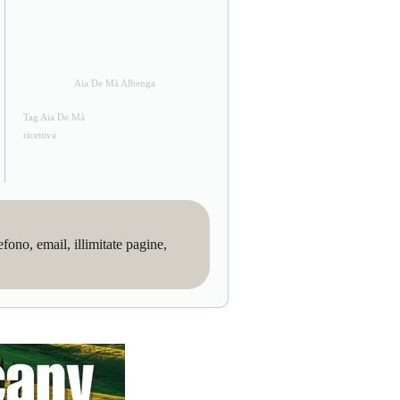
Aia De Mà Albenga
Tag Aia De Mà
ricettiva
no, email, illimitate pagine,