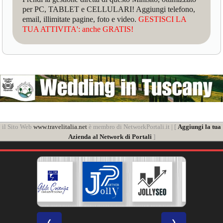
per PC, TABLET e CELLULARI! Aggiungi telefono,
email, illimitate pagine, foto e video.
GESTISCI LA
TUA ATTIVITA': anche GRATIS!
il Sito Web
www.travelitalia.net
è membro di NetworkPortali.it | [
Aggiungi la tua
Azienda al Network di Portali
]
❮
❯