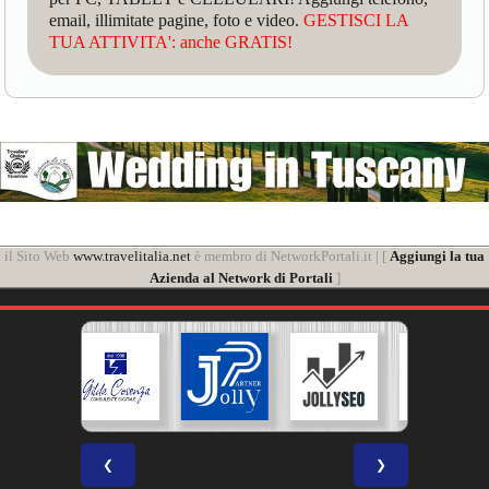
email, illimitate pagine, foto e video.
GESTISCI LA
TUA ATTIVITA': anche GRATIS!
il Sito Web
www.travelitalia.net
è membro di NetworkPortali.it | [
Aggiungi la tua
Azienda al Network di Portali
]
❮
❯