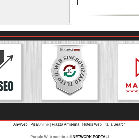
AnyWeb
|
Pisa
Online |
Piazza Armerina
|
Hotels Web
|
Italia Search
Portale Web membro di
NETWORK PORTALI