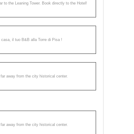
ear to the Leaning Tower. Book directly to the Hotel!
a casa, il tuo B&B alla Torre di Pisa !
far away from the city historical center.
far away from the city historical center.