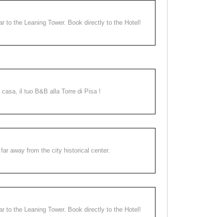
ear to the Leaning Tower. Book directly to the Hotel!
a casa, il tuo B&B alla Torre di Pisa !
far away from the city historical center.
ear to the Leaning Tower. Book directly to the Hotel!