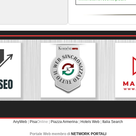
AnyWeb
|
Pisa
Online |
Piazza Armerina
|
Hotels Web
|
Italia Search
Portale Web membro di
NETWORK PORTALI