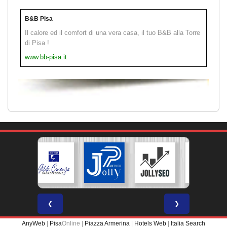
B&B Pisa
Il calore ed il comfort di una vera casa, il tuo B&B alla Torre
di Pisa !
www.bb-pisa.it
❮
❯
AnyWeb
|
Pisa
Online |
Piazza Armerina
|
Hotels Web
|
Italia Search