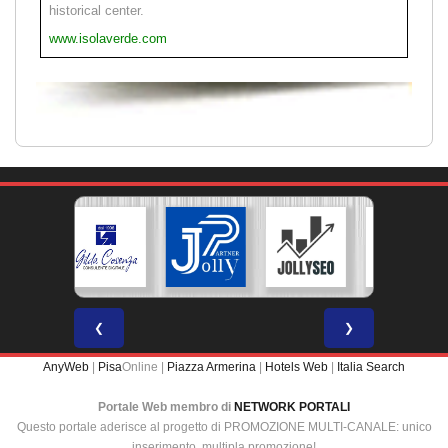
historical center.
www.isolaverde.com
❮
❯
AnyWeb
|
Pisa
Online |
Piazza Armerina
|
Hotels Web
|
Italia Search
Portale Web membro di
NETWORK PORTALI
Questo portale aderisce al progetto di PROMOZIONE MULTI-CANALE: unico
inserimento, multipla promozione!