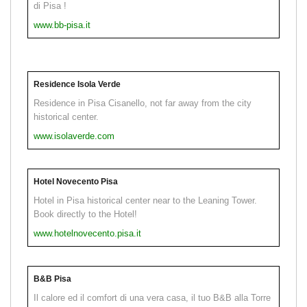
di Pisa !
www.bb-pisa.it
Residence Isola Verde
Residence in Pisa Cisanello, not far away from the city
historical center.
www.isolaverde.com
Hotel Novecento Pisa
Hotel in Pisa historical center near to the Leaning Tower.
Book directly to the Hotel!
www.hotelnovecento.pisa.it
B&B Pisa
Il calore ed il comfort di una vera casa, il tuo B&B alla Torre