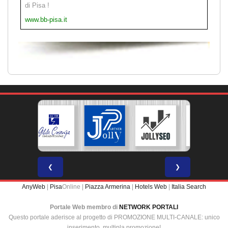
di Pisa !
www.bb-pisa.it
❮
❯
AnyWeb
|
Pisa
Online |
Piazza Armerina
|
Hotels Web
|
Italia Search
Portale Web membro di
NETWORK PORTALI
Questo portale aderisce al progetto di PROMOZIONE MULTI-CANALE: unico
inserimento, multipla promozione!