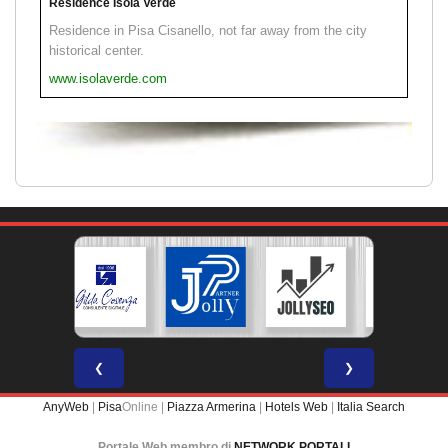
Residence Isola Verde
Residence in Pisa Cisanello, not far away from the city
historical center.
www.isolaverde.com
❮
❯
AnyWeb
|
Pisa
Online |
Piazza Armerina
|
Hotels Web
|
Italia Search
Portale Web membro di
NETWORK PORTALI