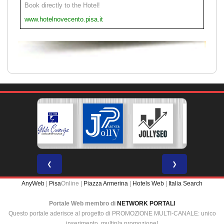
Book directly to the Hotel!
www.hotelnovecento.pisa.it
❮
❯
AnyWeb
|
Pisa
Online |
Piazza Armerina
|
Hotels Web
|
Italia Search
Portale Web membro di
NETWORK PORTALI
Questo portale aderisce al progetto di PROMOZIONE MULTI-CANALE: unico
inserimento, multipla promozione!