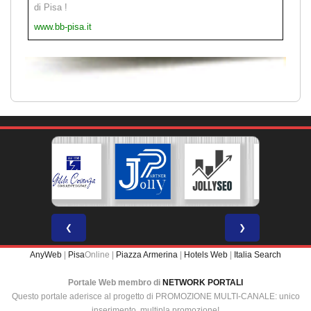
di Pisa !
www.bb-pisa.it
❮
❯
AnyWeb
|
Pisa
Online |
Piazza Armerina
|
Hotels Web
|
Italia Search
Portale Web membro di
NETWORK PORTALI
Questo portale aderisce al progetto di PROMOZIONE MULTI-CANALE: unico
inserimento, multipla promozione!