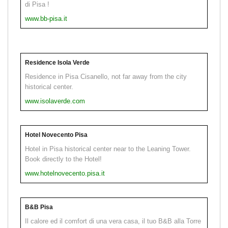
di Pisa !
www.bb-pisa.it
Residence Isola Verde
Residence in Pisa Cisanello, not far away from the city
historical center.
www.isolaverde.com
Hotel Novecento Pisa
Hotel in Pisa historical center near to the Leaning Tower.
Book directly to the Hotel!
www.hotelnovecento.pisa.it
B&B Pisa
Il calore ed il comfort di una vera casa, il tuo B&B alla Torre