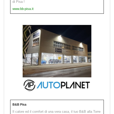
di Pisa !
www.bb-pisa.it
B&B Pisa
Il calore ed il comfort di una vera casa, il tuo B&B alla Torre