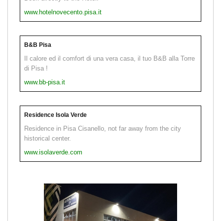
www.hotelnovecento.pisa.it
B&B Pisa
Il calore ed il comfort di una vera casa, il tuo B&B alla Torre
di Pisa !
www.bb-pisa.it
Residence Isola Verde
Residence in Pisa Cisanello, not far away from the city
historical center.
www.isolaverde.com