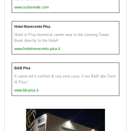
www.isolaverde.com
Hotel Novecento Pisa
Hotel in Pisa historical center near to the Leaning Tower.
Book directly to the Hotel!
www.hotelnovecento.pisa.it
B&B Pisa
Il calore ed il comfort di una vera casa, il tuo B&B alla Torre
di Pisa !
www.bb-pisa.it