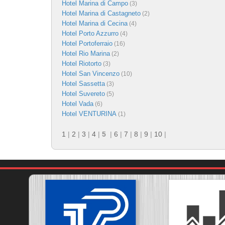
Hotel Marina di Campo
(3)
Hotel Marina di Castagneto
(2)
Hotel Marina di Cecina
(4)
Hotel Porto Azzurro
(4)
Hotel Portoferraio
(16)
Hotel Rio Marina
(2)
Hotel Riotorto
(3)
Hotel San Vincenzo
(10)
Hotel Sassetta
(3)
Hotel Suvereto
(5)
Hotel Vada
(6)
Hotel VENTURINA
(1)
1
|
2
|
3
|
4
|
5
|
6
|
7
|
8
|
9
|
10
|