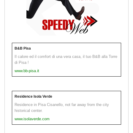
B&B Pisa
Il calore ed il comfort di una vera casa, il tuo B&B alla Torre
di Pisa !
www.bb-pisa.it
Residence Isola Verde
Residence in Pisa Cisanello, not far away from the city
historical center.
www.isolaverde.com