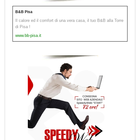
B&B Pisa
Il calore ed il comfort di una vera casa, il tuo B&B alla Torre
di Pisa !
www.bb-pisa.it