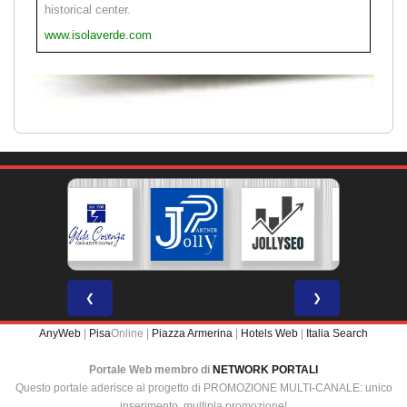
historical center.
www.isolaverde.com
❮
❯
AnyWeb
|
Pisa
Online |
Piazza Armerina
|
Hotels Web
|
Italia Search
Portale Web membro di
NETWORK PORTALI
Questo portale aderisce al progetto di PROMOZIONE MULTI-CANALE: unico
inserimento, multipla promozione!