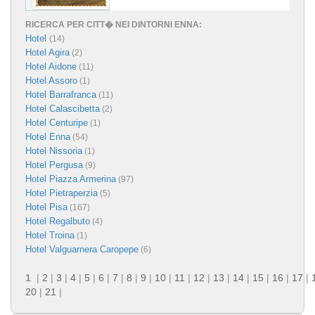
RICERCA PER CITT� NEI DINTORNI ENNA:
Hotel
(14)
Hotel Agira
(2)
Hotel Aidone
(11)
Hotel Assoro
(1)
Hotel Barrafranca
(11)
Hotel Calascibetta
(2)
Hotel Centuripe
(1)
Hotel Enna
(54)
Hotel Nissoria
(1)
Hotel Pergusa
(9)
Hotel Piazza Armerina
(97)
Hotel Pietraperzia
(5)
Hotel Pisa
(167)
Hotel Regalbuto
(4)
Hotel Troina
(1)
Hotel Valguarnera Caropepe
(6)
1
|
2
|
3
|
4
|
5
|
6
|
7
|
8
|
9
|
10
|
11
|
12
|
13
|
14
|
15
|
16
|
17
|
20
|
21
|