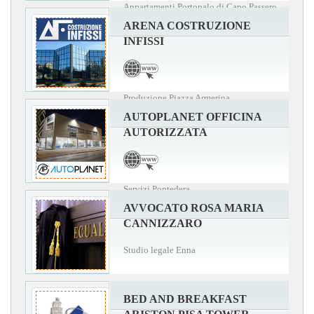
Appartamenti Portopalo di Capo Passero
ARENA COSTRUZIONE
INFISSI
Produzione Piazza Armerina
AUTOPLANET OFFICINA
AUTORIZZATA
Servizi Pontedera
AVVOCATO ROSA MARIA
CANNIZZARO
Studio legale Enna
BED AND BREAKFAST