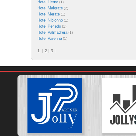
Hotel Lierna
(1)
Hotel Malgrate
(2)
Hotel Merate
(1)
Hotel Nibionno
(1)
Hotel Perledo
(1)
Hotel Valmadrera
(1)
Hotel Varenna
(1)
1
|
2
|
3
|