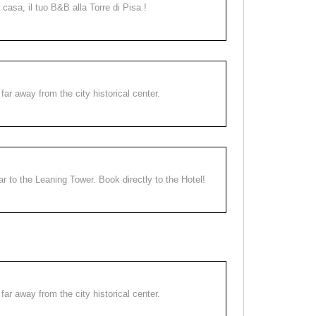
a casa, il tuo B&B alla Torre di Pisa !
far away from the city historical center.
ear to the Leaning Tower. Book directly to the Hotel!
far away from the city historical center.