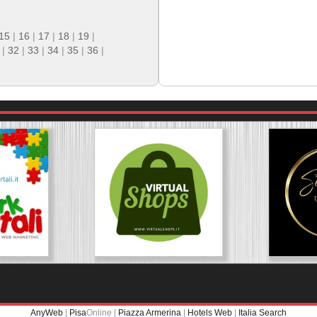
15
|
16
|
17
|
18
|
19
|
|
32
|
33
|
34
|
35
|
36
|
AnyWeb
|
Pisa
Online |
Piazza Armerina
|
Hotels Web
|
Italia Search