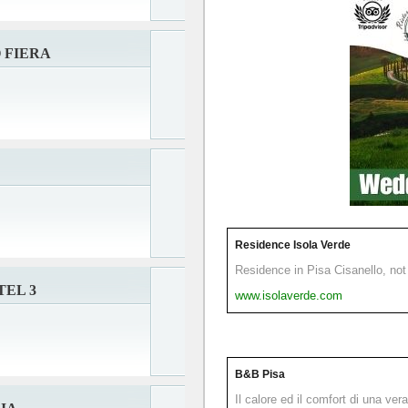
 FIERA
Residence Isola Verde
Residence in Pisa Cisanello, not 
EL 3
www.isolaverde.com
B&B Pisa
Il calore ed il comfort di una ver