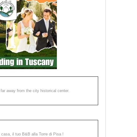
far away from the city historical center.
a casa, il tuo B&B alla Torre di Pisa !