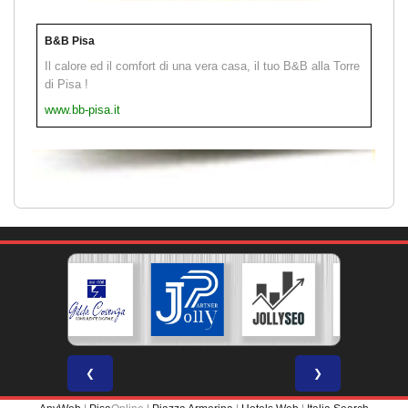
B&B Pisa
Il calore ed il comfort di una vera casa, il tuo B&B alla Torre
di Pisa !
www.bb-pisa.it
❮
❯