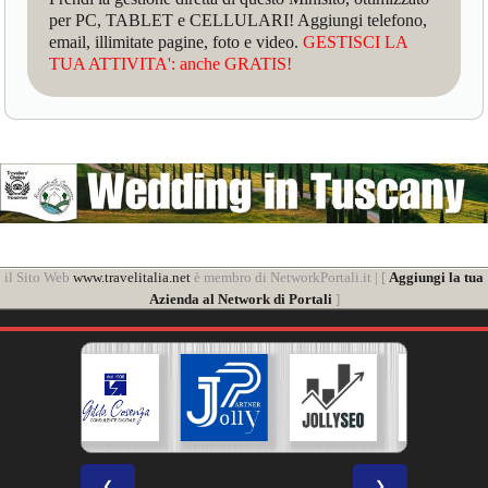
per PC, TABLET e CELLULARI! Aggiungi telefono,
email, illimitate pagine, foto e video.
GESTISCI LA
TUA ATTIVITA': anche GRATIS!
il Sito Web
www.travelitalia.net
è membro di NetworkPortali.it | [
Aggiungi la tua
Azienda al Network di Portali
]
❮
❯