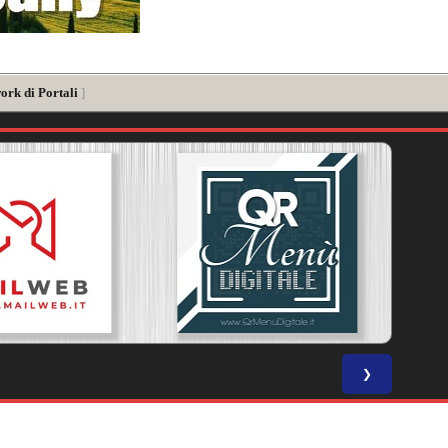
ork di Portali
]
❯