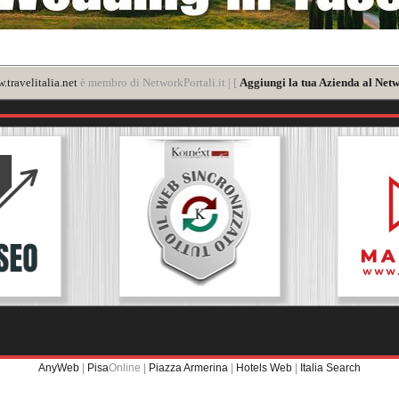
.travelitalia.net
è membro di NetworkPortali.it | [
Aggiungi la tua Azienda al Netw
AnyWeb
|
Pisa
Online |
Piazza Armerina
|
Hotels Web
|
Italia Search