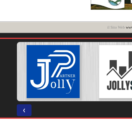
il Sito Web
www
❮