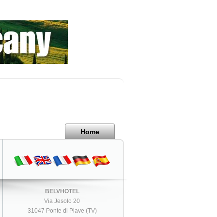
Home
BELVHOTEL
Via Jesolo 20
31047 Ponte di Piave (TV)