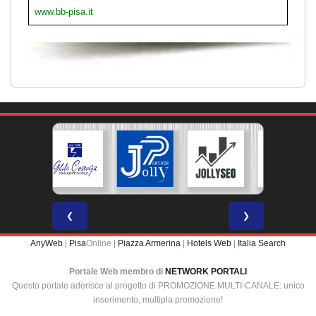
www.bb-pisa.it
❮
❯
AnyWeb
|
Pisa
Online |
Piazza Armerina
|
Hotels Web
|
Italia Search
Portale Web membro di
NETWORK PORTALI
Questo portale aderisce al progetto di PROMOZIONE MULTI-CANALE: unico
inserimento, multipla promozione!