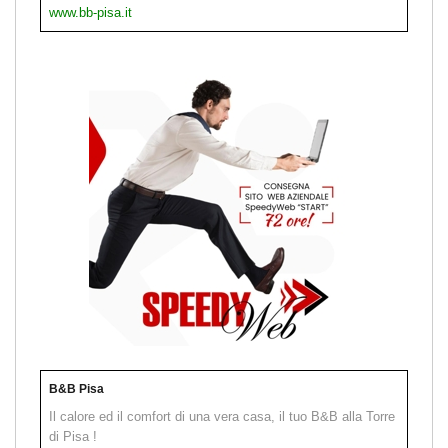
www.bb-pisa.it
B&B Pisa
Il calore ed il comfort di una vera casa, il tuo B&B alla Torre
di Pisa !