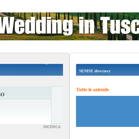
SENISE directory
Tutte le aziende
GO
RICERCA