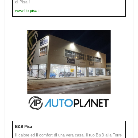
di Pisa !
www.bb-pisa.it
B&B Pisa
Il calore ed il comfort di una vera casa, il tuo B&B alla Torre