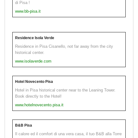
di Pisa !
www.bb-pisa.it
Residence Isola Verde
Residence in Pisa Cisanello, not far away from the city
historical center.
www.isolaverde.com
Hotel Novecento Pisa
Hotel in Pisa historical center near to the Leaning Tower.
Book directly to the Hotel!
www.hotelnovecento.pisa.it
B&B Pisa
Il calore ed il comfort di una vera casa, il tuo B&B alla Torre