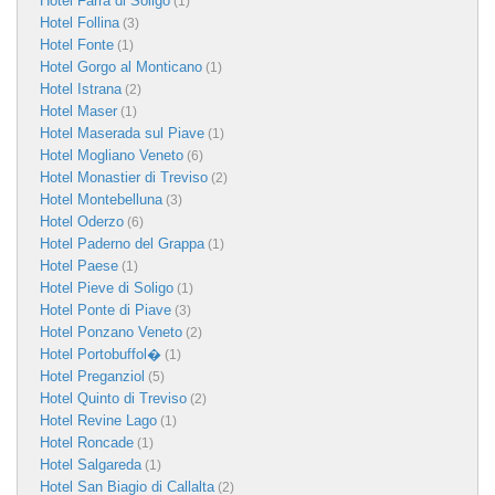
Hotel Farra di Soligo
(1)
Hotel Follina
(3)
Hotel Fonte
(1)
Hotel Gorgo al Monticano
(1)
Hotel Istrana
(2)
Hotel Maser
(1)
Hotel Maserada sul Piave
(1)
Hotel Mogliano Veneto
(6)
Hotel Monastier di Treviso
(2)
Hotel Montebelluna
(3)
Hotel Oderzo
(6)
Hotel Paderno del Grappa
(1)
Hotel Paese
(1)
Hotel Pieve di Soligo
(1)
Hotel Ponte di Piave
(3)
Hotel Ponzano Veneto
(2)
Hotel Portobuffol�
(1)
Hotel Preganziol
(5)
Hotel Quinto di Treviso
(2)
Hotel Revine Lago
(1)
Hotel Roncade
(1)
Hotel Salgareda
(1)
Hotel San Biagio di Callalta
(2)