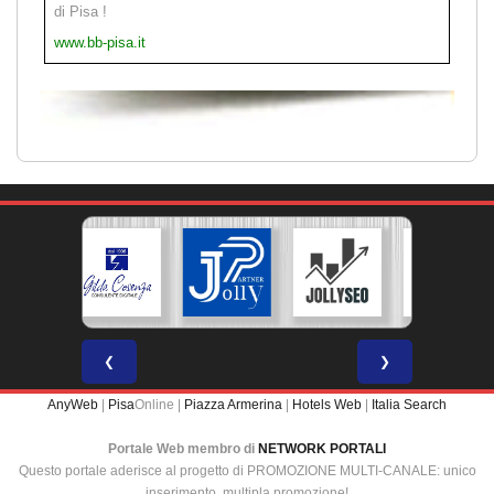
di Pisa !
www.bb-pisa.it
❮
❯
AnyWeb
|
Pisa
Online |
Piazza Armerina
|
Hotels Web
|
Italia Search
Portale Web membro di
NETWORK PORTALI
Questo portale aderisce al progetto di PROMOZIONE MULTI-CANALE: unico
inserimento, multipla promozione!