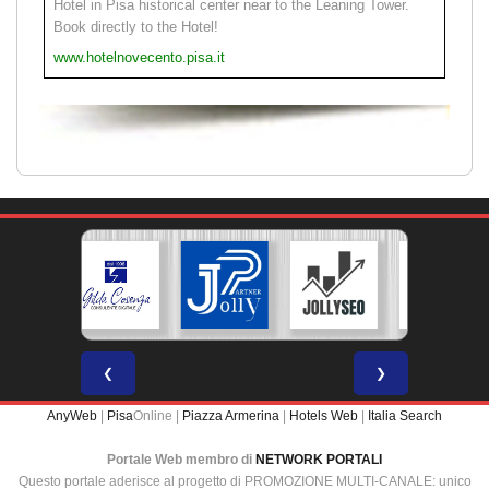
Hotel in Pisa historical center near to the Leaning Tower.
Book directly to the Hotel!
www.hotelnovecento.pisa.it
❮
❯
AnyWeb
|
Pisa
Online |
Piazza Armerina
|
Hotels Web
|
Italia Search
Portale Web membro di
NETWORK PORTALI
Questo portale aderisce al progetto di PROMOZIONE MULTI-CANALE: unico