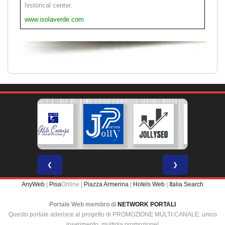
historical center.
www.isolaverde.com
❮
❯
AnyWeb
|
Pisa
Online |
Piazza Armerina
|
Hotels Web
|
Italia Search
Portale Web membro di
NETWORK PORTALI
Questo portale aderisce al progetto di PROMOZIONE MULTI-CANALE: unico
inserimento, multipla promozione!