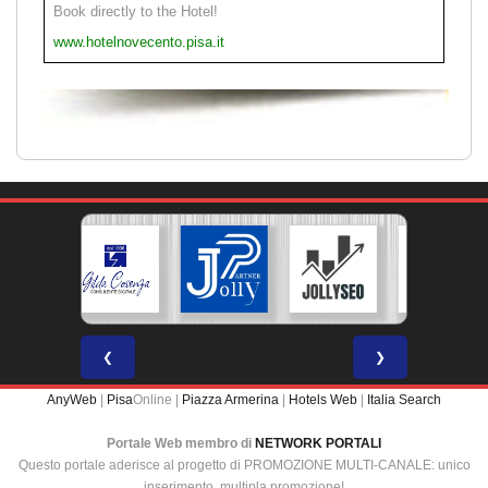
Book directly to the Hotel!
www.hotelnovecento.pisa.it
❮
❯
AnyWeb
|
Pisa
Online |
Piazza Armerina
|
Hotels Web
|
Italia Search
Portale Web membro di
NETWORK PORTALI
Questo portale aderisce al progetto di PROMOZIONE MULTI-CANALE: unico
inserimento, multipla promozione!